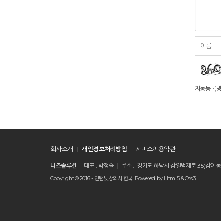
숫자음성듣기
새로고침
자동등록방
회사소개
개인정보처리방침
서비스이용약관
니즈솔루션
대표 : 박정술
주소 : 경기도 하남시 감일백제로 35(감이동
Copyright © 2016 -
인턴넷장의사.한국
. Powered by
Html5 & Css3